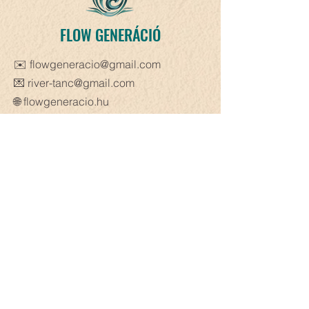
FLOW GENERÁCIÓ
✉️
flowgeneracio@gmail.com
💌
river-tanc@gmail.com
🌐
flowgeneracio.hu
📍 Generációk Művelődési Háza
(9021 Győr, Aradi vértanúk útja 23.)
📬 Flow Generation Kft.
(9330 Kapuvár, Alsómező utca 21.)
FONÁK - kortárs táncszínházi előadás
Interkulturális Szálak kiállítás
RIVER Creative Dance Academy
MAGU Völgy - Akvarellfestményes
alkotások