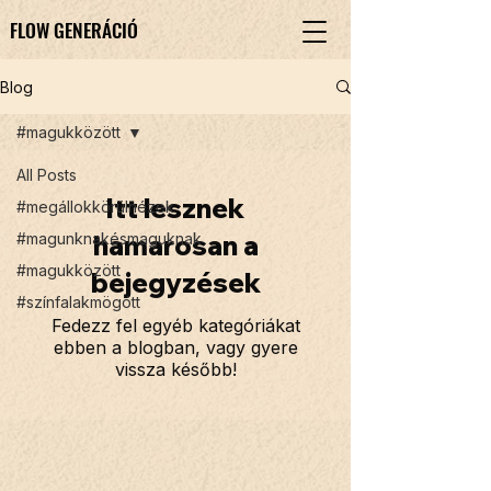
FLOW GENERÁCIÓ
FLOW GENERÁCIÓ
Blog
#magukközött
All Posts
Itt lesznek
#megállokkörülnézek
#magunknakésmaguknak
hamarosan a
#magukközött
bejegyzések
#színfalakmögött
Fedezz fel egyéb kategóriákat
ebben a blogban, vagy gyere
vissza később!