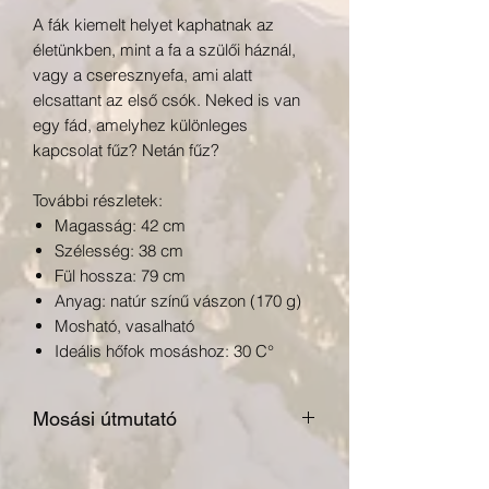
A fák kiemelt helyet kaphatnak az
életünkben, mint a fa a szülői háznál,
vagy a cseresznyefa, ami alatt
elcsattant az első csók. Neked is van
egy fád, amelyhez különleges
kapcsolat fűz? Netán fűz?
További részletek:
Magasság: 42 cm
Szélesség: 38 cm
Fül hossza: 79 cm
Anyag: natúr színű vászon (170 g)
Mosható, vasalható
Ideális hőfok mosáshoz: 30 C°
Mosási útmutató
30 fokon mosható
fehérítővel nem kezelhető