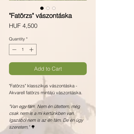
"Fatörzs" vászontáska
Price
HUF 4,500
Quantity
*
Add to Cart
"Fatörzs" klasszikus vászontáska -
Akvarell fatörzs mintájú vászontáska.
"Van egy fám. Nem én ültettem, még
csak nem is a mi kertünkben van.
Igazából nem is az én fám. De én úgy
szeretem."
🌳