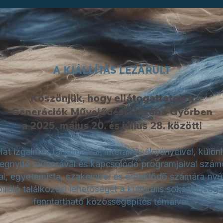
A KIÁLLÍTÁS LEZÁRULT
Köszönjük, hogy ellátogattatok a
Generációk Művelődési Házába Győrben
a 2025. május 20. és július 28. között!
rlat izgalmas tartalmaival, interaktív élményeivel, külön
egnyitó műsorával és kapcsolódó programjaival szám
tal, egyetemista, szakember és érdeklődő számára nyúj
piráló találkozási lehetőséget a kulturális sokszínűség 
fenntartható közösségépítés témáival.