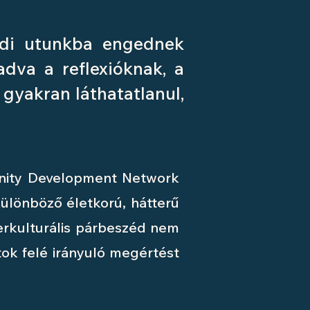
öldi utunkba engednek
adva a reflexióknak, a
 gyakran láthatatlanul,
munity Development Network
ülönböző életkorú, hátterű
terkulturális párbeszéd nem
tok felé irányuló megértést