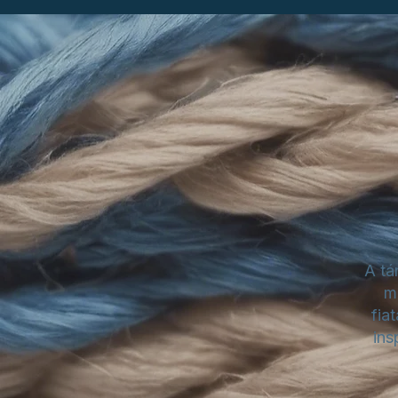
A tá
m
fia
ins