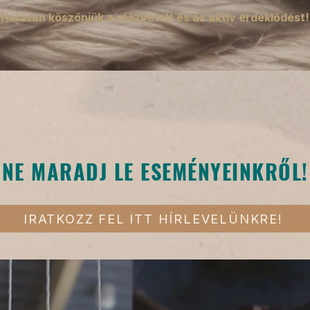
Hálásan köszönjük a részvételt és az aktív érdeklődést!
NE MARADJ LE ESEMÉNYEINKRŐL!
IRATKOZZ FEL ITT HÍRLEVELÜNKRE!