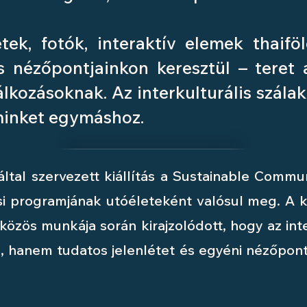
tek, fotók, interaktív elemek thaif
s nézőpontjainkon keresztül – teret 
lkozásoknak. Az interkulturális szálak
minket egymáshoz.
által szervezett kiállítás a Sustainable Com
i programjának utóéleteként valósul meg. A k
közös munkája során kirajzolódott, hogy az in
l, hanem tudatos jelenlétet és egyéni nézőpon