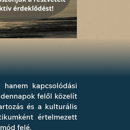
l, hanem kapcsolódási
indennapok felől közelít
rtozás és a kulturális
tikumként értelmezett
mód felé.