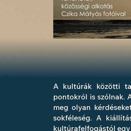
A kultúrák közötti t
pontokról is szólnak. A
meg olyan kérdéseket,
sokféleség. A kiállí
kultúrafelfogástól eg