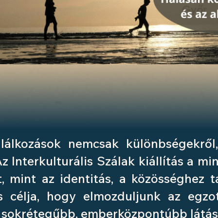
alálkozások nemcsak különbségekrő
z Interkulturális Szálak kiállítás a m
 mint az identitás, a közösséghez ta
tás célja, hogy elmozduljunk az egzo
y sokrétegűbb, emberközpontúbb látás