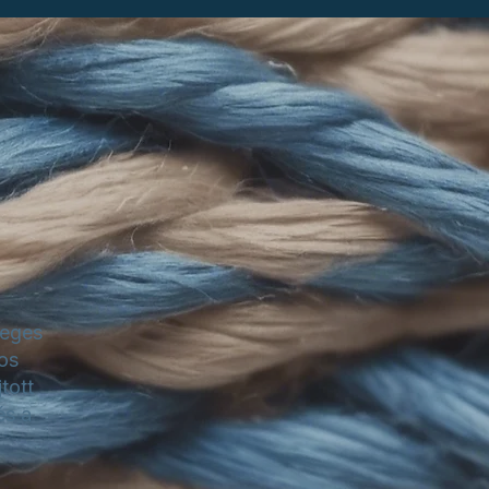
leges
os
tott
és a