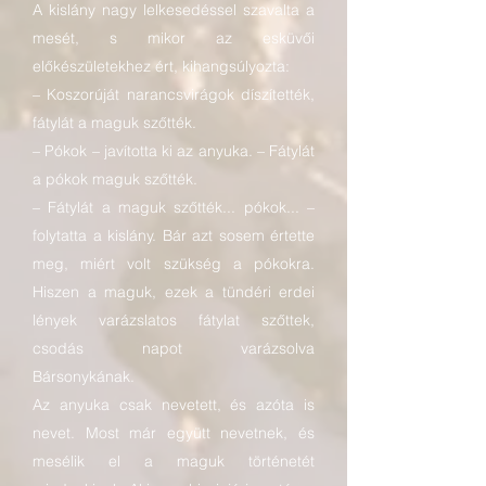
A kislány nagy lelkesedéssel szavalta a
mesét, s mikor az esküvői
előkészületekhez ért, kihangsúlyozta:
– Koszorúját narancsvirágok díszítették,
fátylát a maguk szőtték.
– Pókok – javította ki az anyuka. – Fátylát
a pókok maguk szőtték.
– Fátylát a maguk szőtték... pókok... –
folytatta a kislány. Bár azt sosem értette
meg, miért volt szükség a pókokra.
Hiszen a maguk, ezek a tündéri erdei
lények varázslatos fátylat szőttek,
csodás napot varázsolva
Bársonykának.
Az anyuka csak nevetett, és azóta is
nevet. Most már együtt nevetnek, és
mesélik el a maguk történetét