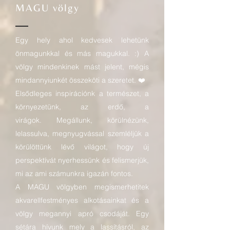
MAGU völgy
Egy hely ahol kedvesek lehetünk
önmagunkkal és más magukkal. :) A
völgy mindenkinek mást jelent, mégis
mindannyiunkét összeköti a szeretet. ❤️
Elsődleges inspirációnk a természet, a
környezetünk, az erdő, a
virágok.
Megállunk, körülnézünk,
lelassulva, megnyugvással szemléljük a
körülöttünk lévő világot, hogy új
perspektívát nyerhessünk és felismerjük,
mi az ami számunkra igazán fontos.
A MAGU völgyben megismerhetitek
akvarellfestményes alkotásainkat és a
völgy megannyi apró csodáját. Egy
sétára hívunk mely a lassításról, az