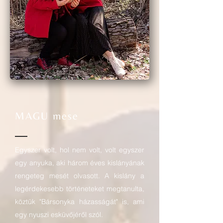
MAGU mese
Egyszer volt, hol nem volt, volt egyszer
egy anyuka, aki három éves kislányának
rengeteg mesét olvasott. A kislány a
legérdekesebb történeteket megtanulta,
köztük "Bársonyka házasságát" is, ami
egy nyuszi esküvőjéről szól.