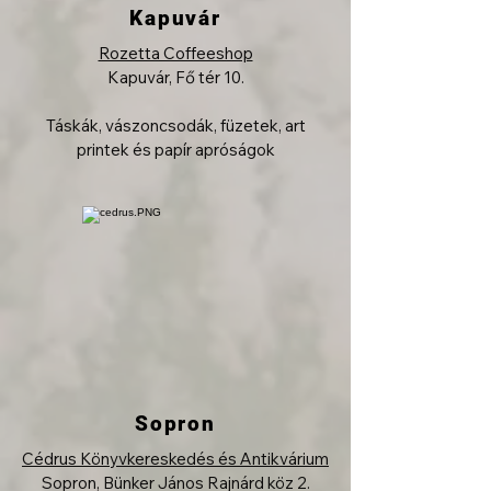
Kapuvár
Rozetta Coffeeshop
Kapuvár, Fő tér 10.
Táskák, vászoncsodák, füzetek, art
printek és papír apróságok
Sopron
Cédrus Könyvkereskedés és Antikvárium
Sopron, Bünker János Rajnárd köz 2.