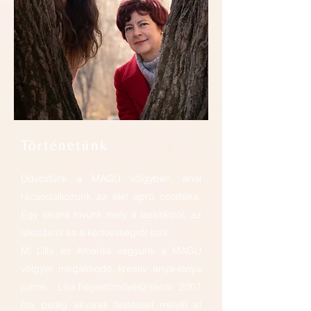
Történetünk
Üdvözlünk a MAGU völgyben, ahol
rácsodálkozunk az élet apró csodáira.
Egy sétára hívunk mely a lassításról, az
alkotásról és a kedvességről szól.
Mi Lilla és Amarilla vagyunk a MAGU
völgyet megálmodó kreatív anya-lánya
páros:
Lilla hegedűművész-tanár, 2007
óta pedig akvarell festéssel mélyíti el