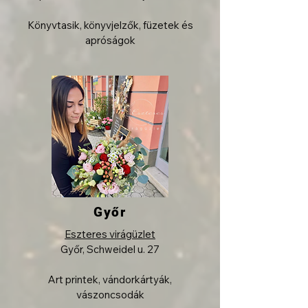
Könyvtasik, könyvjelzők, füzetek és
apróságok
Győr
Eszteres virágüzlet
Győr, Schweidel u. 27
Art printek, vándorkártyák,
vászoncsodák