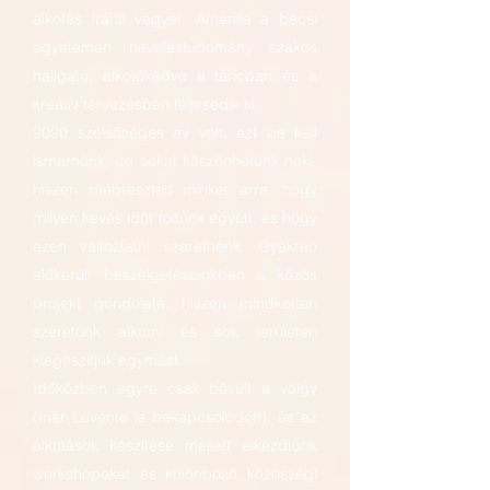
alkotás iránti vágyát. Amarilla a bécsi
egyetemen neveléstudomány szakos
hallgató, alkotókedve a táncban és a
kreatív tervezésben teljesedik ki.
2020 szélsőséges év volt, azt be kell
ismernünk, de sokat köszönhetünk neki,
hiszen ráébresztett minket arra, hogy
milyen kevés időt töltünk együtt, és hogy
ezen változtatni szeretnénk. Gyakran
előkerült beszélgetéseinkben a közös
projekt gondolata, hiszen mindketten
szeretünk alkotni és sok területen
kiegészítjük egymást.
Időközben egyre csak bővült a völgy
(már Levente is bekapcsolódott), és az
alkotások készítése mellett elkezdtünk
workshopokat és különböző közösségi