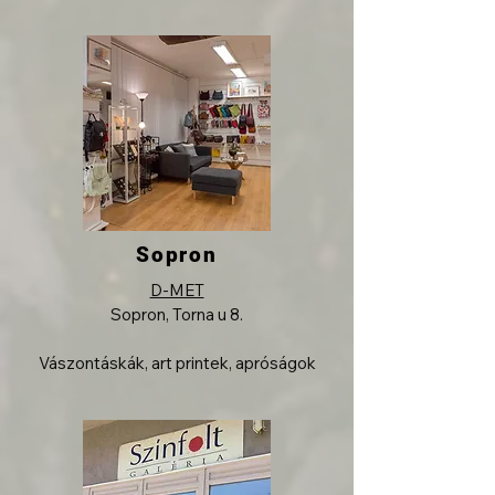
Sopron
D-MET
Sopron, Torna u 8.
Vászontáskák, art printek, apróságok