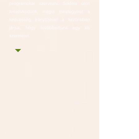
programokat szervezni. Sokféle úton
kreatívkodunk, mégis mindegyiket a
kedvesség iránytűjével a kezünkben
járjuk, hogy továbbadjunk egy kis
szeretetet.