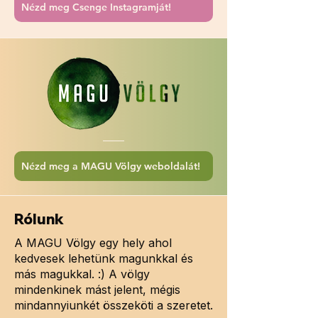
Nézd meg Csenge Instagramját!
Nézd meg a MAGU Völgy weboldalát!
Rólunk
A MAGU Völgy egy hely ahol
kedvesek lehetünk magunkkal és
más magukkal. :) A völgy
mindenkinek mást jelent, mégis
mindannyiunkét összeköti a szeretet.