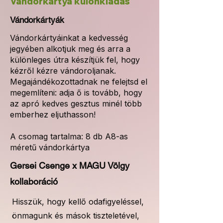
Vándorkártya különkiadás
Vándorkártyák
Vándorkártyáinkat a kedvesség
jegyében alkotjuk meg és arra a
különleges útra készítjük fel, hogy
kézről kézre vándoroljanak.
Megajándékozottadnak ne felejtsd el
megemlíteni: adja ő is tovább, hogy
az apró kedves gesztus minél több
emberhez eljuthasson!
A csomag tartalma:
8 db A8-as
méretű vándorkártya
Gersei Csenge x MAGU Völgy
kollaboráció
Hisszük, hogy kellő odafigyeléssel,
önmagunk és mások tiszteletével,