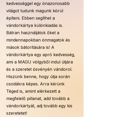
kedvességgel egy önazonosabb
világot tudunk magunk körül
építeni. Ebben segíthet a
vándorkártya különkiadás is.
Bátran használjátok őket a
mindennapokban önmagatok és
mások bátorítására is! A
vándorkártya egy apró kedvesség,
ami a MAGU völgyből indul útjára
és a szeretet ösvényén vándorol.
Hiszünk benne, hogy útja során
csodákra képes.​ Arra kérünk
Téged is, amint elérkezett a
megfelelő pillanat, add tovább a
vándorkártyát, adj tovább egy kis
szeretetet!