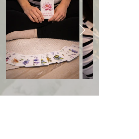
A Tudásépítők x MAGU
Völgy együttműködésével