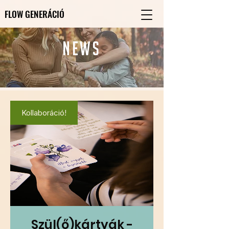
FLOW GENERÁCIÓ
FLOW GENERÁCIÓ
news
Kollaboráció!
Szül(ő)kártyák -