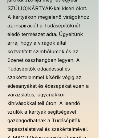
SZÜL(Ő)KÁRTYÁK-kal kíséri őket.
A kártyákon megjelenő virágokhoz
az inspirációt a Tudásépítőknél
éledő természet adta. Ügyeltünk
arra, hogy a virágok által
közvetített szimbólumok és az
üzenet összhangban legyen. A
Tudásépitők odaadással és
szakértelemmel kísérik végig az
édesanyákat és édesapákat ezen a
varázslatos, ugyanakkor
kihívásokkal teli úton. A leendő
szülők a kártyák segítségével
gazdagodhatnak a Tudásépítők
tapasztalataival és szakértelmével.
A MAGU Völgy inspirációt merít a