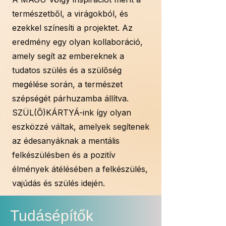
természetből, a virágokból, és
ezekkel színesíti a projektet. Az
eredmény egy olyan kollaboráció,
amely segít az embereknek a
tudatos szülés és a szülőség
megélése során, a természet
szépségét párhuzamba állítva.
SZÜL(Ő)KÁRTYÁ-ink így olyan
eszközzé váltak, amelyek segítenek
az édesanyáknak a mentális
felkészülésben és a pozitív
élmények átélésében a felkészülés,
vajúdás és szülés idején.
Tudásépítő
k