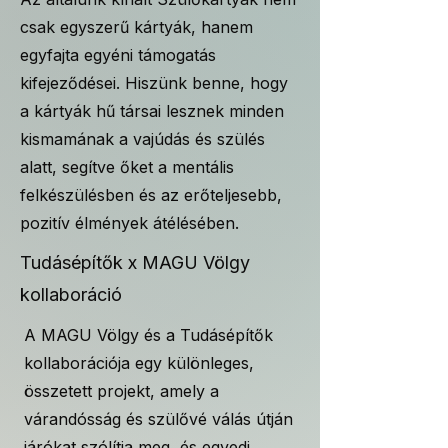
csak egyszerű kártyák, hanem
egyfajta egyéni támogatás
kifejeződései. Hiszünk benne, hogy
a kártyák hű társai lesznek minden
kismamának a vajúdás és szülés
alatt, segítve őket a mentális
felkészülésben és az erőteljesebb,
pozitív élmények átélésében.
Tudásépítők x MAGU Völgy
kollaboráció
A MAGU Völgy és a Tudásépítők
kollaborációja egy különleges,
összetett projekt, amely a
várandósság és szülővé válás útján
járókat szólítja meg, és egyedi