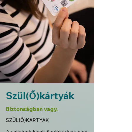
Szü
l
kártyák
(
)
Ő
Biztonságban vagy.
SZÜL(Ő)KÁRTYÁK
Az általunk kínált Szülőkártyák nem