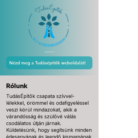
Nézd meg a Tudásépítők weboldalát!
Rólunk
TudásÉpítők csapata szívvel-
lélekkel, örömmel és odafigyeléssel
veszi körül mindazokat, akik a
várandósság és szülővé válás
csodálatos útján járnak.
Küldetésünk, hogy segítsünk minden
édesanyának és leendő kismamának