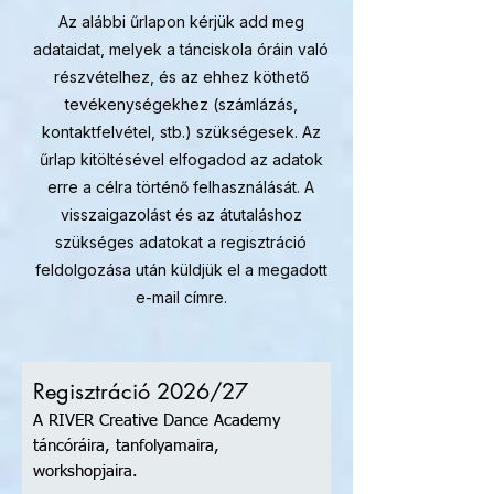
Az alábbi űrlapon kérjük add meg
adataidat, melyek a tánciskola óráin való
részvételhez, és az ehhez köthető
tevékenységekhez (számlázás,
kontaktfelvétel, stb.) szükségesek. Az
űrlap kitöltésével elfogadod az adatok
erre a célra történő felhasználását. A
visszaigazolást és az átutaláshoz
szükséges adatokat a regisztráció
feldolgozása után küldjük el a megadott
e-mail címre.
Regisztráció 2026/27
A RIVER Creative Dance Academy
táncóráira, tanfolyamaira,
workshopjaira.