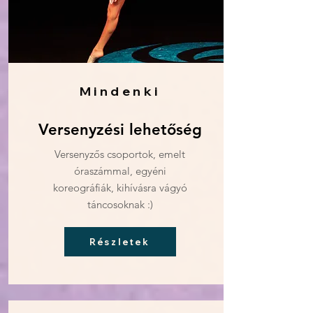
Mindenki
Versenyzési lehetőség
Versenyzős csoportok, emelt
óraszámmal, egyéni
koreográfiák, kihívásra vágyó
táncosoknak :)
Részletek