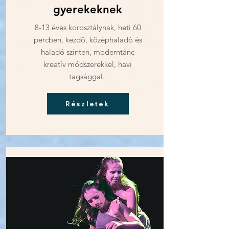
gyerekeknek
8-13 éves korosztálynak, heti 60
percben, kezdő, középhaladó és
haladó szinten, moderntánc
kreatív módszerekkel, havi
tagsággal.
Részletek