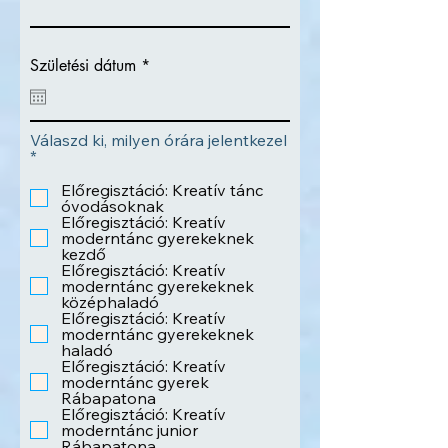
r
Születési dátum
*
e
q
u
i
Válaszd ki, milyen órára jelentkezel
r
R
*
e
e
d
q
Előregisztáció: Kreatív tánc
u
óvodásoknak
i
Előregisztáció: Kreatív
r
moderntánc gyerekeknek
e
kezdő
d
Előregisztáció: Kreatív
moderntánc gyerekeknek
középhaladó
Előregisztáció: Kreatív
moderntánc gyerekeknek
haladó
Előregisztáció: Kreatív
moderntánc gyerek
Rábapatona
Előregisztáció: Kreatív
moderntánc junior
Rábapatona