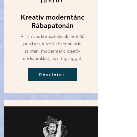
junior
Kreatív moderntánc
Rábapatonán
9-13 éves korosztálynak, heti 60
percben, kezdő-középhaladó
szinten, moderntánc kreatív
módszerekkel, havi tagsággal.
Részletek