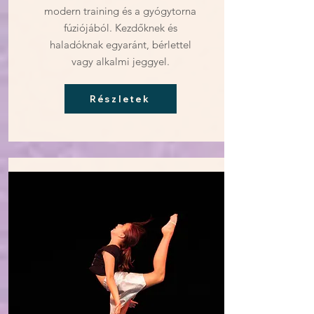
modern training és a gyógytorna
fúziójából. Kezdőknek és
haladóknak egyaránt, bérlettel
vagy alkalmi jeggyel.
Részletek