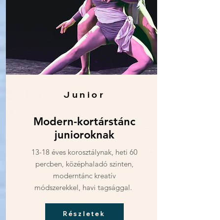
Junior
Modern-kortárstánc
junioroknak
13-18 éves korosztálynak, heti 60
percben, középhaladó szinten,
moderntánc kreatív
módszerekkel, havi tagsággal.
Részletek