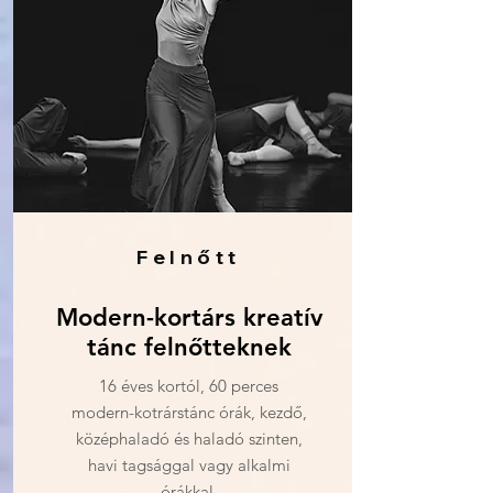
Felnőtt
Modern-kortárs kreatív
tánc felnőtteknek
16 éves kortól, 60 perces
modern-kotrárstánc órák, kezdő,
középhaladó és haladó szinten,
havi tagsággal vagy alkalmi
órákkal.