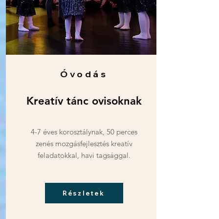
Óvodás
Kreatív tánc ovisoknak
4-7 éves korosztálynak, 50 perces
zenés mozgásfejlesztés kreatív
feladatokkal, havi tagsággal.
Részletek