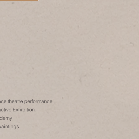
ce theatre performance
active Exhibition
ademy
paintings