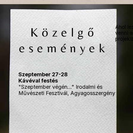
Ahol le
Közelgő
venni 
projekt
események
Szeptember 27-28
Kávéval festés
"Szeptember végén..." Irodalmi és
Művészeti Fesztivál, Agyagosszergény