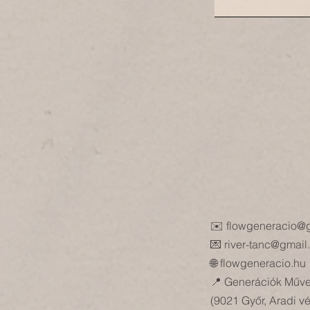
✉️
flowgeneracio@
💌 river-tanc@gmai
🌐 flowgeneracio.hu
📍 Generációk Műve
(9021 Győr, Aradi vé