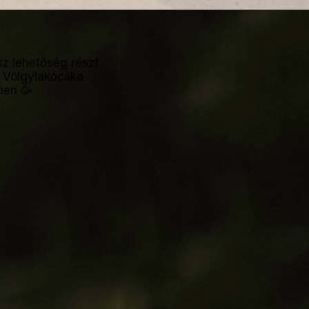
sz lehetőség részt
a
Völgylakócska
ben 🥳