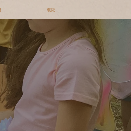
R
More