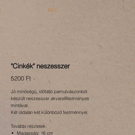
k
MAGU
"Cinkék" neszesszer
Ár
5200 Ft
Jó minőségű, időtálló pamutvászonból
készült neszesszer akvarellfestményes
mintával.
Két oldalán két különböző festménnyel.
További részletek:
Magasság: 16 cm