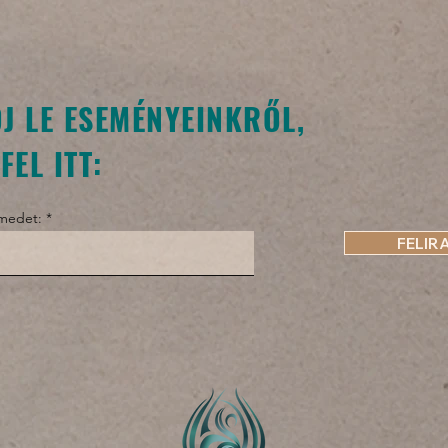
J LE ESEMÉNYEINKRŐL,
FEL ITT:
ímedet:
FELIR