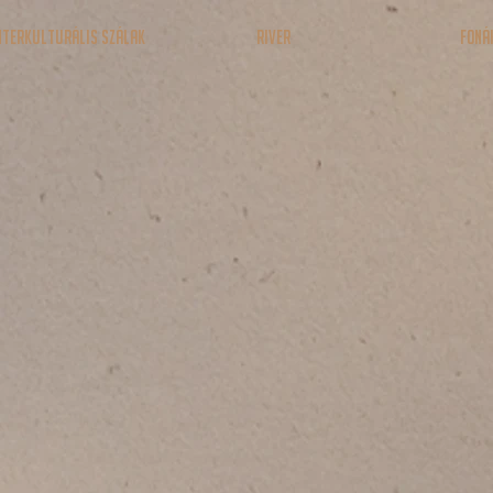
nterkulturális Szálak
RIVER
Foná