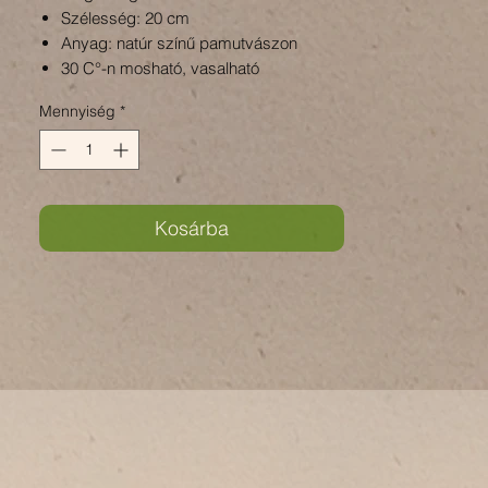
Szélesség: 20 cm
Anyag: natúr színű pamutvászon
30 C°-n mosható, vasalható
Mennyiség
*
Kosárba