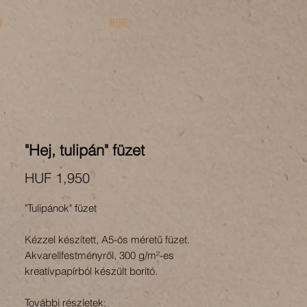
R
More
"Hej, tulipán" füzet
Price
HUF 1,950
"Tulipánok" füzet
Kézzel készített, A5-ös méretű füzet.
Akvarellfestményről, 300 g/m²-es
kreatívpapírból készült borító.
További részletek: