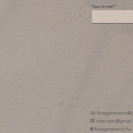
Your e-mail
✉️
flowgeneracio@
💌 river-tanc@gmai
🌐 flowgeneracio.hu