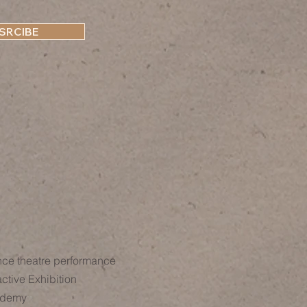
SRCIBE
ce theatre performance
active Exhibition
ademy