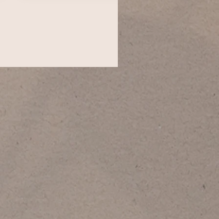
"Erdei kisállatok" füzet
Price
HUF 1,950