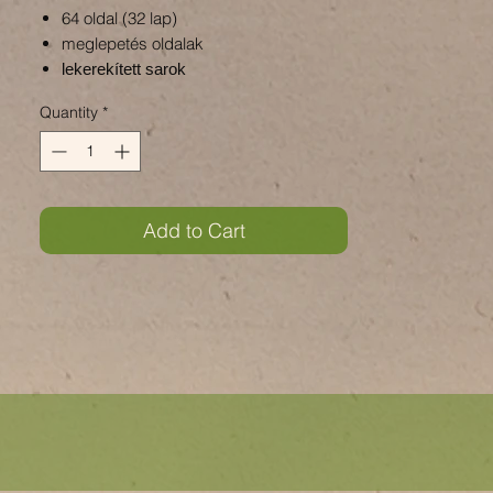
64 oldal (32 lap)
meglepetés oldalak
lekerekített sarok
Quantity
*
Add to Cart