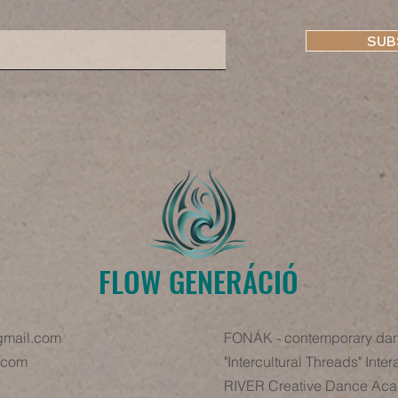
SUB
FLOW GENERÁCIÓ
gmail.com
FONÁK - contemporary dan
l.com
"Intercultural Threads" Inter
RIVER Creative Dance Ac