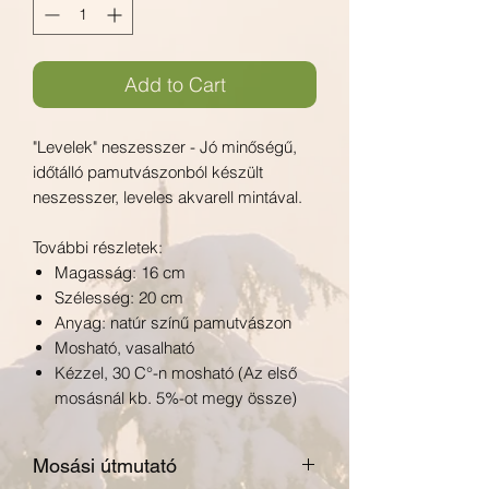
Add to Cart
"Levelek" neszesszer - Jó minőségű,
időtálló pamutvászonból készült
neszesszer, leveles akvarell mintával.
További részletek:
Magasság: 16 cm
Szélesség: 20 cm
Anyag: natúr színű pamutvászon
Mosható, vasalható
Kézzel, 30 C°-n mosható (Az első
mosásnál kb. 5%-ot megy össze)
Mosási útmutató