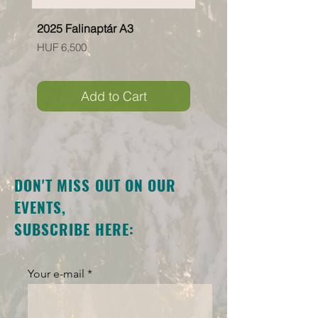
2025 Falinaptár A3
"Erdei kisállatok" füzet
Price
Price
HUF 6,500
HUF 1,950
Add to Cart
DON'T MISS OUT ON OUR
EVENTS,
SUBSCRIBE HERE:
Your e-mail