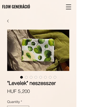
FLOW GENERÁCIÓ
FLOW GENERÁCIÓ
"Levelek" neszesszer
Price
HUF 5,200
Quantity
*