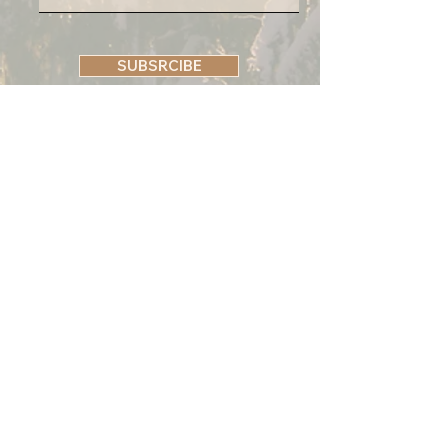
SUBSRCIBE
FLOW GENERÁCIÓ
✉️
flowgeneracio@gmail.com
💌 river-tanc@gmail.com
🌐 flowgeneracio.hu
📍 Generációk Művelődési Háza
(9021 Győr, Aradi vértanúk útja 23.)