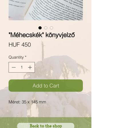
"Méhecskék" könyvjelző
Price
HUF 450
Quantity
*
Add to Cart
Méret: 35 x 145 mm
Back to the shop