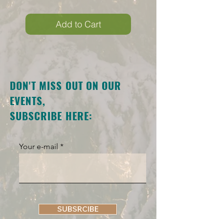
Add to Cart
DON'T MISS OUT ON OUR
EVENTS,
SUBSCRIBE HERE:
Your e-mail
SUBSRCIBE