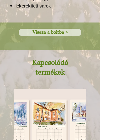
lekerekített sarok
Vissza a boltba >
Kapcsolódó
termékek
Újdonság!