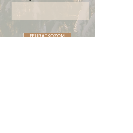
FELIRATKOZOM
FLOW GENERÁCIÓ
✉️
flowgeneracio@gmail.com
💌
river-tanc@gmail.com