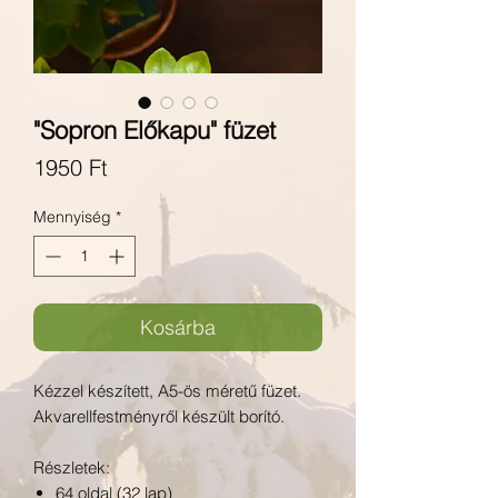
"Sopron Előkapu" füzet
Ár
1950 Ft
Mennyiség
*
Kosárba
Kézzel készített, A5-ös méretű füzet.
Akvarellfestményről készült borító.
Részletek:
64 oldal (32 lap)