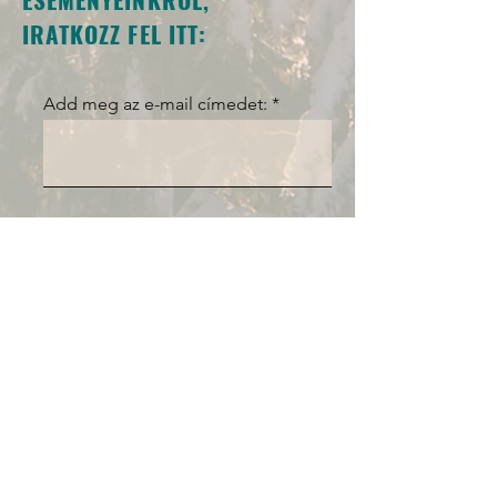
IRATKOZZ FEL ITT:
Add meg az e-mail címedet:
FELIRATKOZOM