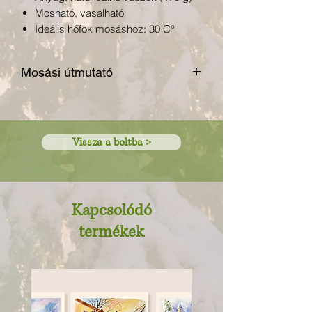
Mosható, vasalható
Ideális hőfok mosáshoz: 30 C°
Mosási útmutató
30 fokon mosható
fehérítővel nem kezelhető
ne szárítsuk gépben
Vissza a boltba >
legfeljebb 110 fokon vasalható
vegyileg nem tisztítható
Kapcsolódó
termékek
Újdonság!