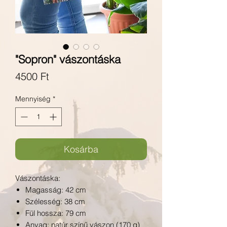
"Sopron" vászontáska
Ár
4500 Ft
Mennyiség
*
Kosárba
Vászontáska:
Magasság: 42 cm
Szélesség: 38 cm
Fül hossza: 79 cm
Anyag: natúr színű vászon (170 g)