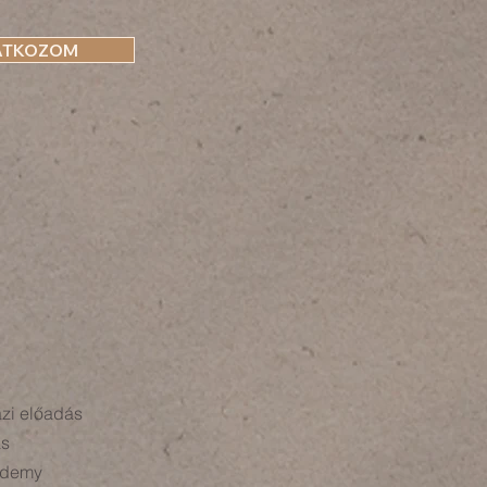
ATKOZOM
ázi előadás
ás
ademy