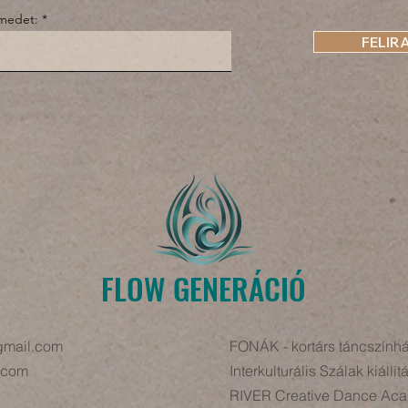
ímedet:
FELIR
FLOW GENERÁCIÓ
gmail.com
FONÁK - kortárs táncszính
.com
Interkulturális Szálak kiállít
RIVER Creative Dance Ac