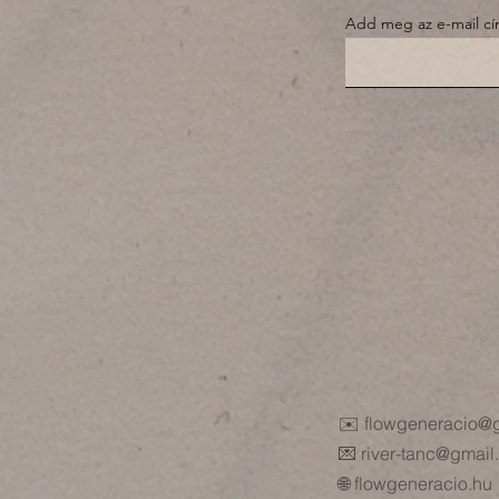
Add meg az e-mail c
✉️
flowgeneracio@
💌
river-tanc@gmail
🌐
flowgeneracio.hu