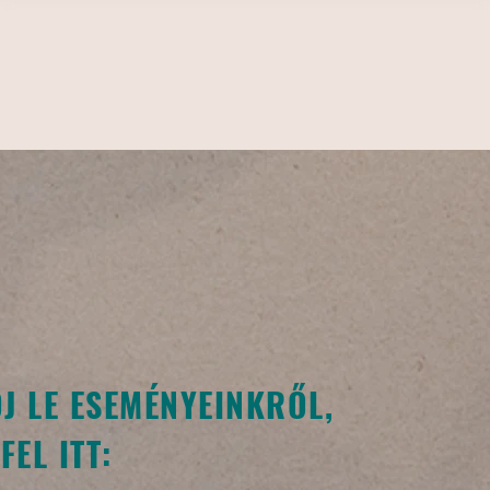
J LE ESEMÉNYEINKRŐL,
FEL ITT: