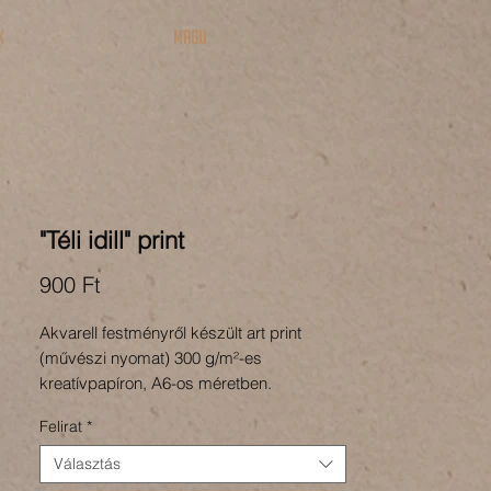
k
MAGU
"Téli idill" print
Ár
900 Ft
Akvarell festményről készült art print
(művészi nyomat) 300 g/m²-es
kreatívpapíron, A6-os méretben.
Felirat
*
Választás