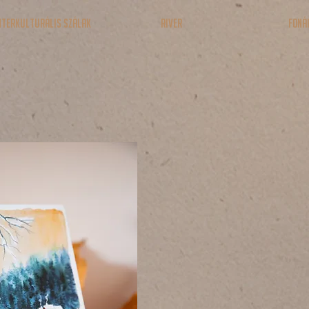
nterkulturális Szálak
RIVER
Foná