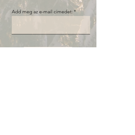
Add meg az e-mail címedet:
FELIRATKOZOM
FLOW GENERÁCIÓ
✉️
flowgeneracio@gmail.com