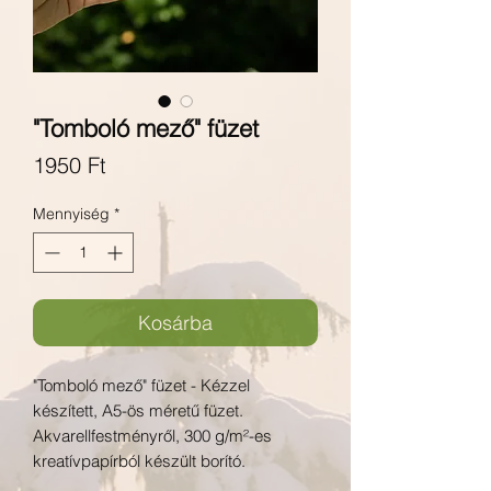
"Tomboló mező" füzet
Ár
1950 Ft
Mennyiség
*
Kosárba
"Tomboló mező" füzet - Kézzel
készített, A5-ös méretű füzet.
Akvarellfestményről, 300 g/m²-es
kreatívpapírból készült borító.