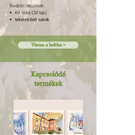
További részletek:
64 oldal (32 lap)
lekerekített sarok
Vissza a boltba >
Kapcsolódó
termékek
Újdonság!