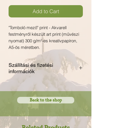
Add to Cart
"Tomboló mező" print - Akvarell
festményről készült art print (művészi
nyomat) 300 g/m²-es kreatívpapíron,
A5-ös méretben.
Szállítási és fizetési
információk
Foxpost csomagautomatába
szállítás - 900 Ft
MPL (Magyar Posta) ajánlott
Back to the shop
levélként - 930 Ft
fizetés banki átutalással
(előreutalással)
Házhoz szállítás futárszolgálattal -
1300 Ft