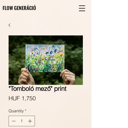
FLOW GENERÁCIÓ
FLOW GENERÁCIÓ
"Tomboló mező" print
Price
HUF 1,750
Quantity
*