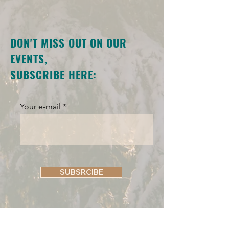
DON'T MISS OUT ON OUR
EVENTS,
SUBSCRIBE HERE:
Your e-mail
SUBSRCIBE