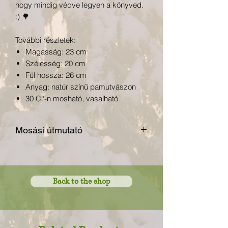
hogy mindig védve legyen a könyved.
:) 🌳
További részletek:
Magasság: 23 cm
Szélesség: 20 cm
Fül hossza: 26 cm
Anyag: natúr színű pamutvászon
30 C°-n mosható, vasalható
Mosási útmutató
30 fokon mosható
fehérítővel nem kezelhető
ne szárítsuk gépben
Back to the shop
legfeljebb 110 fokon vasalható
vegyileg nem tisztítható