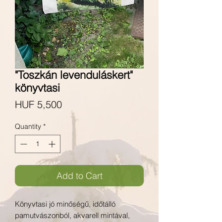
"Toszkán levenduláskert"
könyvtasi
Price
HUF 5,500
Quantity
*
Add to Cart
Könyvtasi jó minőségű, időtálló
pamutvászonból, akvarell mintával,