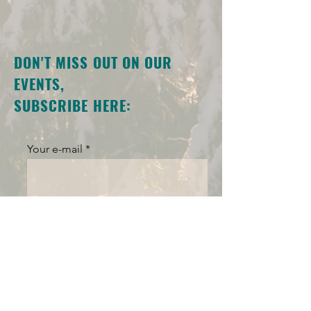
DON'T MISS OUT ON OUR
EVENTS,
SUBSCRIBE HERE:
Your e-mail
SUBSRCIBE