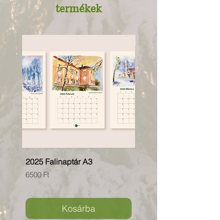
termékek
Újdonság!
2025 Falinaptár A3
"Erdei kisállatok" füzet
Ár
Ár
6500 Ft
1950 Ft
Kosárba