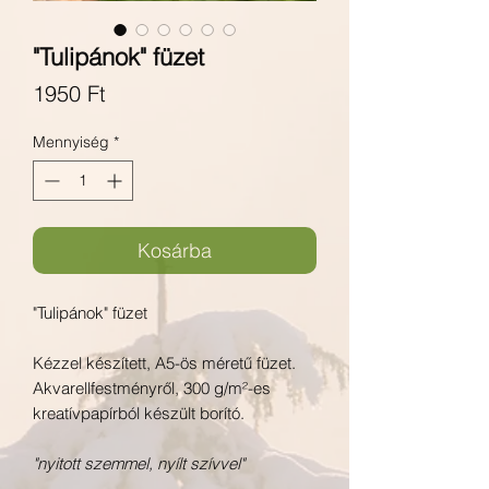
"Tulipánok" füzet
Ár
1950 Ft
Mennyiség
*
Kosárba
"Tulipánok" füzet
Kézzel készített, A5-ös méretű füzet.
Akvarellfestményről, 300 g/m²-es
kreatívpapírból készült borító.
"nyitott szemmel, nyílt szívvel"