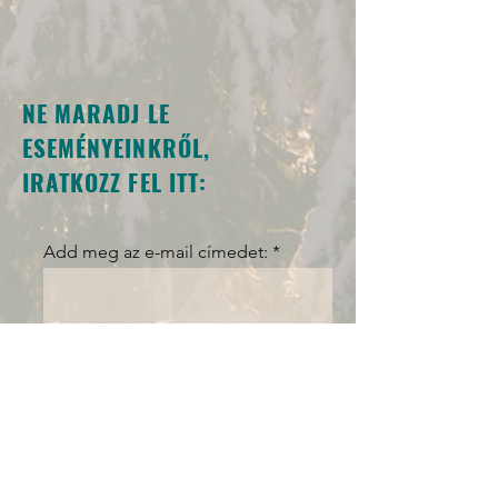
NE MARADJ LE
ESEMÉNYEINKRŐL,
IRATKOZZ FEL ITT:
Add meg az e-mail címedet:
FELIRATKOZOM