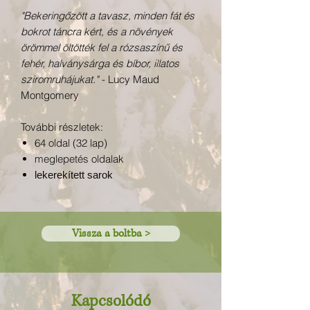
"Bekeringőzött a tavasz, minden fát és
bokrot táncra kért, és a növények
örömmel öltötték fel a rózsaszínű és
fehér, halványsárga és bíbor, illatos
sziromruhájukat."
- Lucy Maud
Montgomery
További részletek:
64 oldal (32 lap)
meglepetés oldalak
lekerekített sarok
Vissza a boltba >
Kapcsolódó