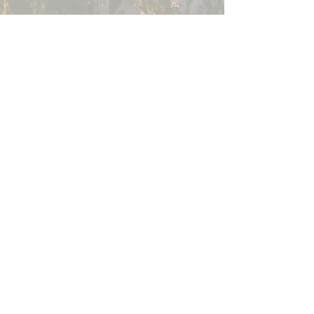
FLOW GENERÁCIÓ
✉️
flowgeneracio@gmail.com
💌
river-tanc@gmail.com
🌐
flowgeneracio.hu
📍 Generációk Művelődési Háza
(9021 Győr, Aradi vértanúk útja 23.)
📬 Flow Generation Kft.
(9330 Kapuvár, Alsómező utca 21.)