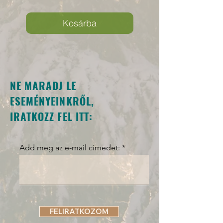
Kosárba
NE MARADJ LE
ESEMÉNYEINKRŐL,
IRATKOZZ FEL ITT:
Add meg az e-mail címedet:
FELIRATKOZOM