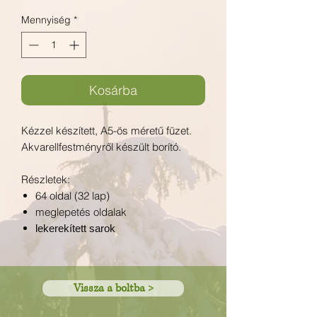
Mennyiség
*
Kosárba
Kézzel készített, A5-ös méretű füzet.
Akvarellfestményről készült borító.
Részletek:
64 oldal (32 lap)
meglepetés oldalak
lekerekített sarok
Vissza a boltba >