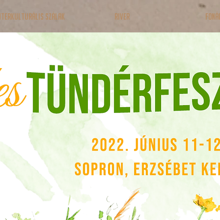
nterkulturális Szálak
RIVER
Foná