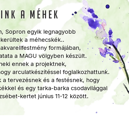
ink a méhek
n, Sopron egyik legnagyobb
e kerültek a méhecskék..
akvarellfestmény formájában,
latata a
MAGU völgyben készült.
neki ennek a projektnek,
hogy arculatkészítéssel foglalkozhattunk.
nk a tervezésnek és a festésnek, hogy
ékkel és egy tarka-barka csodavilággal
sébet-kertet június 11-12 között.