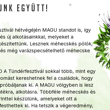
unk együtt!
sztivál hétvégéjén MAGU standot is, így
 és új alkotásainkkal, melyeket a
 készítettünk. Lesznek méhecskés pólók,
 és még varázspecsételhető méhecske
:D A Tündérfesztivál sokkal több, mint egy
llomást kereshetnek fel a családok, hogy
próbáljanak ki. A MAGU völgyben is lesz
átékra, alkotásra. Többféle méhecskés és
inttel készülünk, amelyeket ott a
festhettek ki. Ha tetszik a végeredmény,