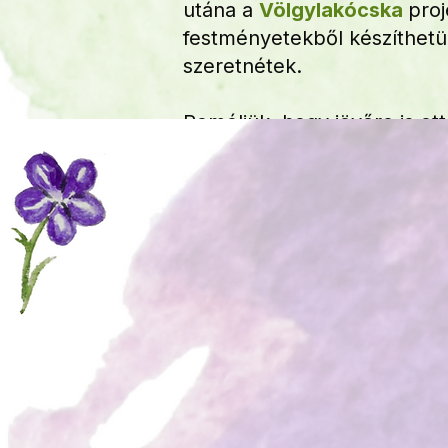
utána a
Völgylakócska
proj
festményetekből készíthetün
szeretnétek.
Reméljük, hogy jövőre is ot
lakik! ❤️