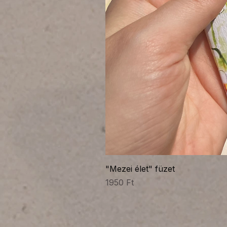
"Mezei élet" füzet
Ár
1950 Ft