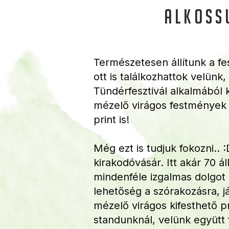
alkoss
Természetesen állítunk a fe
ott is találkozhattok velünk,
Tündérfesztivál alkalmából
mézelő virágos festmények
print is!
Még ezt is tudjuk fokozni.. 
kirakodóvásár. Itt akár 70 á
mindenféle izgalmas dolgot 
lehetőség a szórakozásra, j
mézelő virágos kifesthető pr
standunknál, velünk együtt 