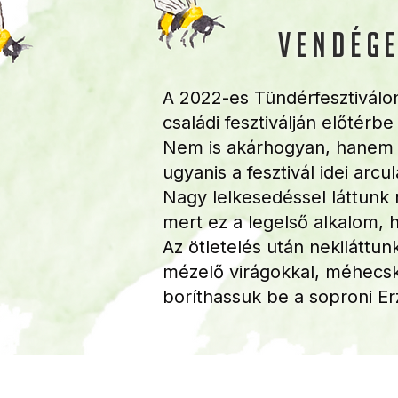
vendége
A 2022-es Tündérfesztiválo
családi fesztiválján előtérb
Nem is akárhogyan, hanem 
ugyanis a fesztivál idei arcu
Nagy lelkesedéssel láttunk
mert ez a legelső alkalom, 
Az ötletelés után nekiláttu
mézelő virágokkal, méhecsk
boríthassuk be a soproni Erz