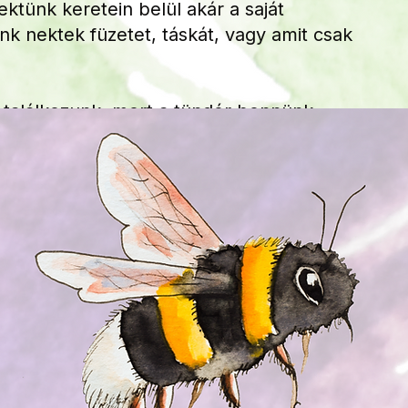
ektünk keretein belül akár a saját
k nektek füzetet, táskát, vagy amit csak
t találkozunk, mert a tündér bennünk