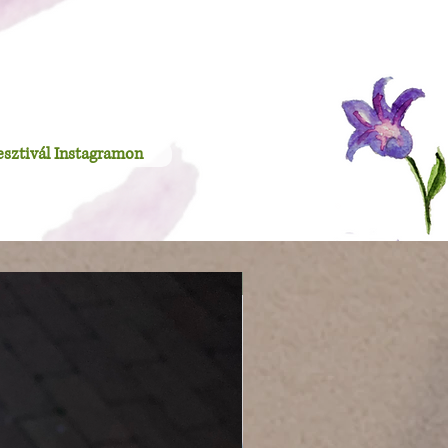
esztivál Instagramon
Újdonság!