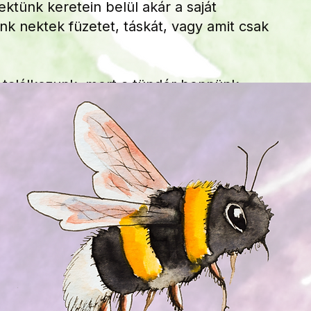
ektünk keretein belül akár a saját
k nektek füzetet, táskát, vagy amit csak
t találkozunk, mert a tündér bennünk