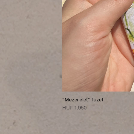
"Mezei élet" füzet
Price
HUF 1,950