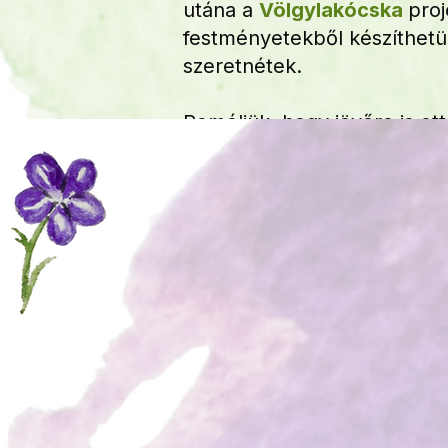
utána a
Völgylakócska
proj
festményetekből készíthetün
szeretnétek.
Reméljük, hogy jövőre is ot
lakik! ❤️