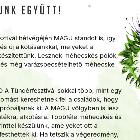
unk együtt!
sztivál hétvégéjén MAGU standot is, így
 és új alkotásainkkal, melyeket a
 készítettünk. Lesznek méhecskés pólók,
 és még varázspecsételhető méhecske
:D A Tündérfesztivál sokkal több, mint egy
llomást kereshetnek fel a családok, hogy
próbáljanak ki. A MAGU völgyben is lesz
átékra, alkotásra. Többféle méhecskés és
inttel készülünk, amelyeket ott a
festhettek ki. Ha tetszik a végeredmény,