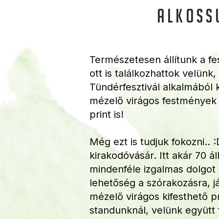
alkoss
Természetesen állítunk a fe
ott is találkozhattok velünk,
Tündérfesztivál alkalmából
mézelő virágos festmények
print is!
Még ezt is tudjuk fokozni.. 
kirakodóvásár. Itt akár 70 á
mindenféle izgalmas dolgot 
lehetőség a szórakozásra, j
mézelő virágos kifesthető pr
standunknál, velünk együtt 