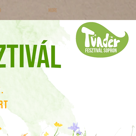
R
More