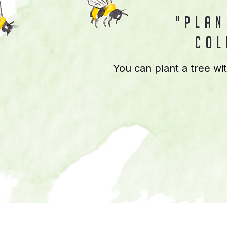
"plan
col
You can plant a tree wi