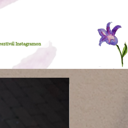
esztivál Instagramon
Újdonság!