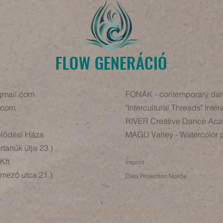
FLOW GENERÁCIÓ
gmail.com
FONÁK - contemporary dan
l.com
"Intercultural Threads" Inter
RIVER Creative Dance Ac
lődési Háza
MAGU Valley - Watercolor 
rtanúk útja 23.)
Kft.
Imprint
mező utca 21.)
Data Protection Notice
©2026 by Flow Generation Kft.