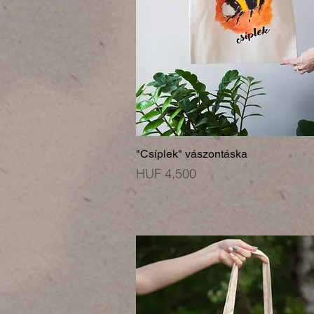
"Csíplek" vászontáska
Price
HUF 4,500