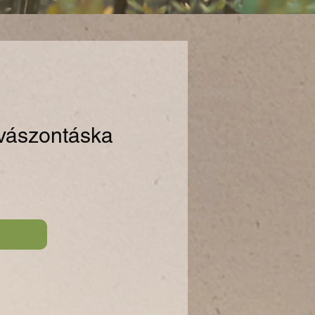
 vászontáska
s