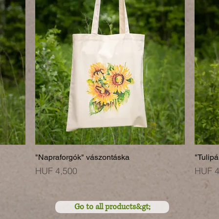
"Napraforgók" vászontáska
"Tulip
Price
Price
HUF 4,500
HUF 4
Go to all products&gt;