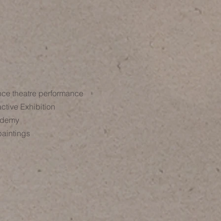
ce theatre performance
active Exhibition
ademy
paintings