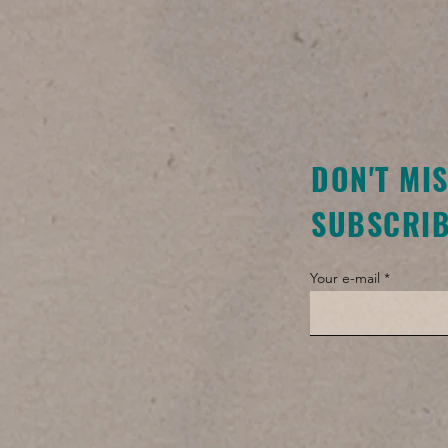
DON'T MI
SUBSCRIB
Your e-mail