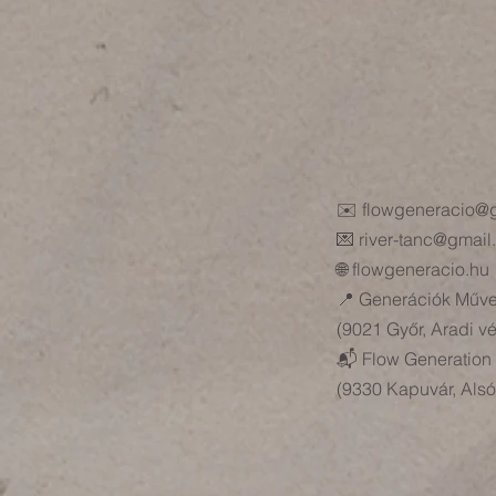
✉️
flowgeneracio@
💌 river-tanc@gmai
🌐 flowgeneracio.hu
📍 Generációk Műve
(9021 Győr, Aradi vé
📬 Flow Generation 
(9330 Kapuvár, Alsó