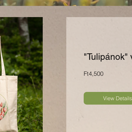
"Tulipánok"
Price
Ft4,500
View Detail