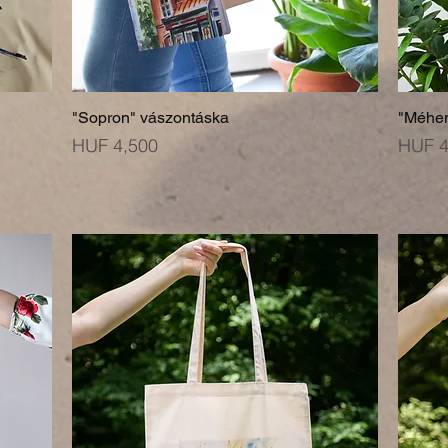
"Sopron" vászontáska
"Méhe
Price
Price
HUF 4,500
HUF 4