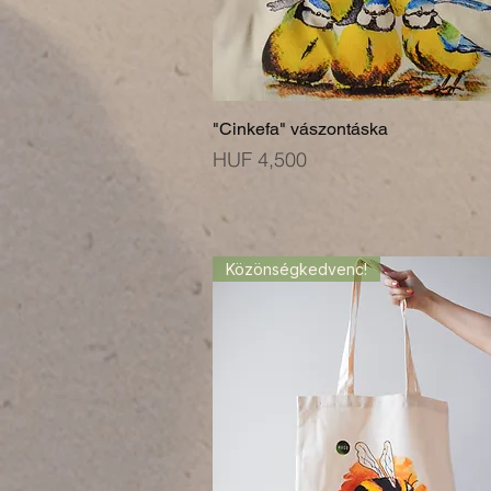
"Cinkefa" vászontáska
Price
HUF 4,500
Közönségkedvenc!