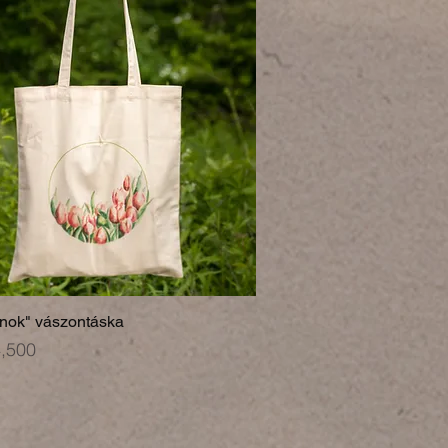
ánok" vászontáska
,500