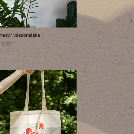
mező" vászontáska
,500