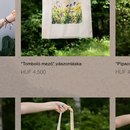
"Tomboló mező" vászontáska
"Pipac
Price
Price
HUF 4,500
HUF 4