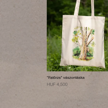
"Fatörzs" vászontáska
Price
HUF 4,500