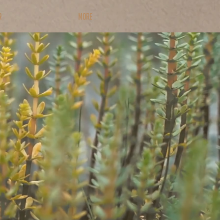
R
More